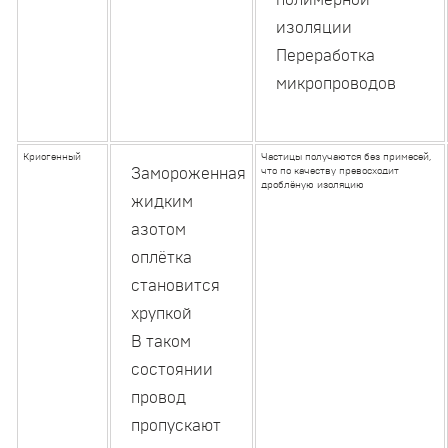
полимерной
изоляции
Переработка
микропроводов
Криогенный
Частицы получаются без примесей,
Замороженная
что по качеству превосходит
дроблёную изоляцию
жидким
азотом
оплётка
становится
хрупкой
В таком
состоянии
провод
пропускают