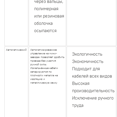
через вальцы,
полимерная
или резиновая
оболочка
осыпаются
Автоматический
Автоматизированное
управление на мини-
Экологичность
заводах позволяет дробить
провода без участия
Экономичность
ручной силы.
Измельчённые кабели
Подходит для
сепарируются по
плотности металла на
кабелей всех видов
изоляцию и
металлическую сечку
Высокая
производительность
Исключение ручного
труда