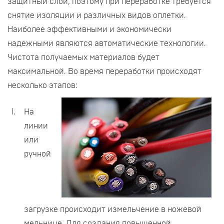
защитный слой, поэтому при переработке требуется
снятие изоляции и различных видов оплетки.
Наиболее эффективными и экономически
надежными являются автоматические технологии.
Чистота получаемых материалов будет
максимальной. Во время переработки происходят
несколько этапов:
На
линии
или
ручной
загрузке происходит измельчение в ножевой
мельнице. Для создания повышенной