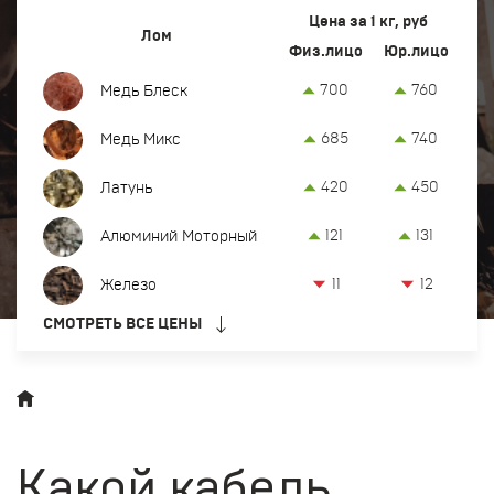
Вывоз и демонтаж лома
Цена за 1 кг, руб
Лом
Физ.лицо
Юр.лицо
Закупка кабеля
700
760
Медь Блеск
Закупка оргтехники и оборудования
685
740
Медь Микс
Контакты
420
450
Латунь
Заказать обратный звонок
121
131
Алюминий Моторный
Прием лома цветных и черных металлов в Челябинске
11
12
Железо
8-922-230-55-22
СМОТРЕТЬ ВСЕ ЦЕНЫ
офис:
г. Челябинск, Троицкий тракт, 20 Б
chel@metkom-group.ru
Какой кабель