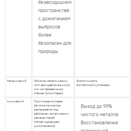
безвоздушном
пространстве
с дожиганием
выбросов
более
безопасен для
природы
Механический
Обмотка металлических
Экологичность
жил зачищается вручную
Компактность установок
или на передвижных
станках (стрипперах)
Химический
Полихлорвиниловая
обмотка полностью
Выход до 99%
растворяется под
действием органических
чистого металла
растворителей
(тетрагидрофуран,
Восстановление
циклогексанон)