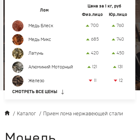
Вывоз и демонтаж лома
Цена за 1 кг, руб
Лом
Физ.лицо
Юр.лицо
Закупка кабеля
700
760
Медь Блеск
Закупка оргтехники и оборудования
685
740
Медь Микс
Контакты
420
450
Латунь
Заказать обратный звонок
121
131
Алюминий Моторный
Прием лома цветных и черных металлов в Челябинске
11
12
Железо
8-922-230-55-22
СМОТРЕТЬ ВСЕ ЦЕНЫ
офис:
г. Челябинск, Троицкий тракт, 20 Б
chel@metkom-group.ru
/
Каталог
/
Прием лома нержавеющей стали
Монель