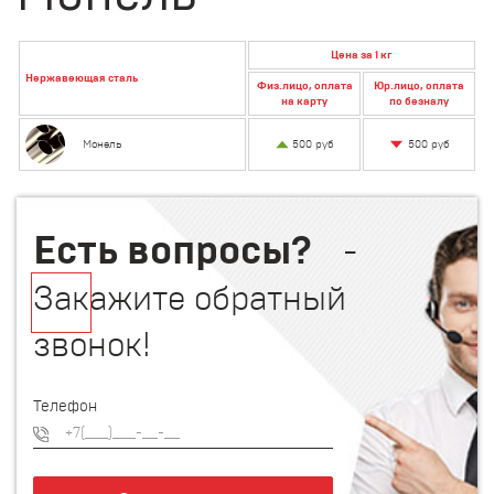
Цена за 1 кг
Нержавеющая сталь
Физ.лицо, оплата
Юр.лицо, оплата
на карту
по безналу
500 руб
Монель
500 руб
Есть вопросы?
-
Закажите обратный
звонок!
Телефон