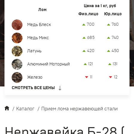
Вывоз и демонтаж лома
Цена за 1 кг, руб
Лом
Физ.лицо
Юр.лицо
Закупка кабеля
700
760
Медь Блеск
Закупка оргтехники и оборудования
685
740
Медь Микс
Контакты
420
450
Латунь
Заказать обратный звонок
121
131
Алюминий Моторный
Прием лома цветных и черных металлов в Челябинске
11
12
Железо
8-922-230-55-22
СМОТРЕТЬ ВСЕ ЦЕНЫ
офис:
г. Челябинск, Троицкий тракт, 20 Б
chel@metkom-group.ru
/
Каталог
/
Прием лома нержавеющей стали
Нержавейка Б-28 (