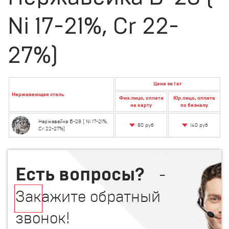
Ni 17-21%, Cr 22-
27%)
Цена за 1 кг
Нержавеющая сталь
Физ.лицо, оплата
Юр.лицо, оплата
на карту
по безналу
Нержавейка Б-28 ( Ni 17-21%,
80 руб
140 руб
Cr 22-27%)
Есть вопросы?
-
Закажите обратный
звонок!