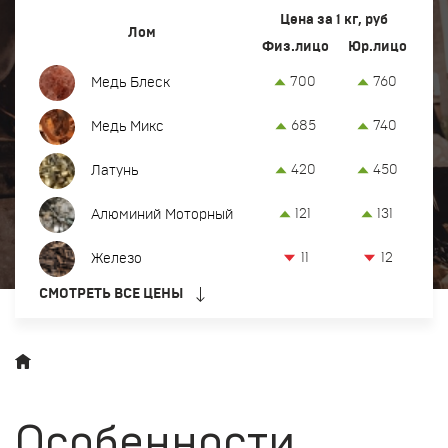
Вывоз и демонтаж лома
Цена за 1 кг, руб
Лом
Физ.лицо
Юр.лицо
Закупка кабеля
700
760
Медь Блеск
Закупка оргтехники и оборудования
685
740
Медь Микс
Контакты
420
450
Латунь
Заказать обратный звонок
121
131
Алюминий Моторный
Прием лома цветных и черных металлов в Челябинске
11
12
Железо
8-922-230-55-22
СМОТРЕТЬ ВСЕ ЦЕНЫ
офис:
г. Челябинск, Троицкий тракт, 20 Б
chel@metkom-group.ru
Особенности